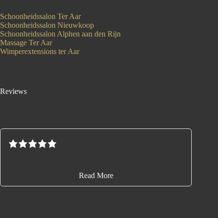
Schoonheidssalon Ter Aar
Schoonheidssalon Nieuwkoop
Schoonheidssalon Alphen aan den Rijn
Massage Ter Aar
Wimperextensions ter Aar
Reviews
Read More