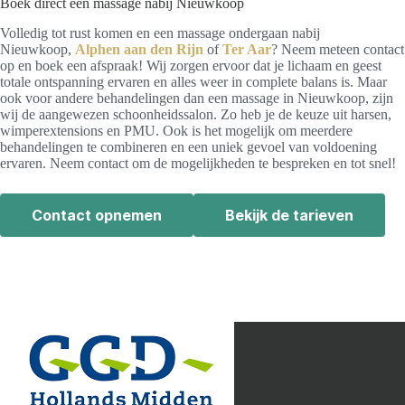
Boek direct een massage nabij Nieuwkoop
Volledig tot rust komen en een massage ondergaan nabij
Nieuwkoop,
Alphen aan den Rijn
of
Ter Aar
? Neem meteen contact
op en boek een afspraak! Wij zorgen ervoor dat je lichaam en geest
totale ontspanning ervaren en alles weer in complete balans is. Maar
ook voor andere behandelingen dan een massage in Nieuwkoop, zijn
wij de aangewezen schoonheidssalon. Zo heb je de keuze uit harsen,
wimperextensions en PMU. Ook is het mogelijk om meerdere
behandelingen te combineren en een uniek gevoel van voldoening
ervaren. Neem contact om de mogelijkheden te bespreken en tot snel!
Contact opnemen
Bekijk de tarieven