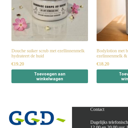
Douche suiker scrub met ezellinnenmelk
Bodylotion met b
hydrateert de huid
ezelinnenmelk &
€
19.20
€
18.20
Toevoegen aan
Toe
winkelwagen
wi
Contact
Dagelijks telefonisch
12.00 en 20.00 uur. 