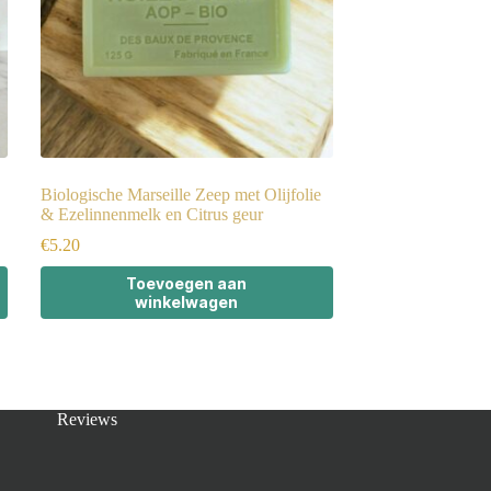
Biologische Marseille Zeep met Olijfolie
& Ezelinnenmelk en Citrus geur
€
5.20
Toevoegen aan
winkelwagen
Reviews