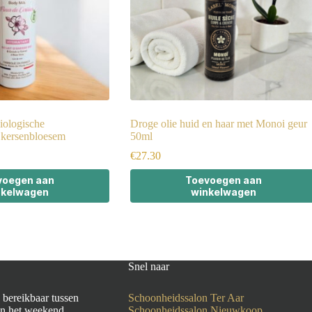
iologische
Droge olie huid en haar met Monoi geur
 kersenbloesem
50ml
€
27.30
voegen aan
Toevoegen aan
nkelwagen
winkelwagen
Snel naar
 bereikbaar tussen
Schoonheidssalon Ter Aar
In het weekend
Schoonheidssalon Nieuwkoop