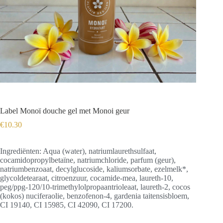
Label Monoï douche gel met Monoi geur
€
10.30
Ingrediënten: Aqua (water), natriumlaurethsulfaat,
cocamidopropylbetaïne, natriumchloride, parfum (geur),
natriumbenzoaat, decylglucoside, kaliumsorbate, ezelmelk*,
glycoldetearaat, citroenzuur, cocamide-mea, laureth-10,
peg/ppg-120/10-trimethylolpropaantrioleaat, laureth-2, cocos
(kokos) nuciferaolie, benzofenon-4, gardenia taitensisbloem,
CI 19140, CI 15985, CI 42090, CI 17200.